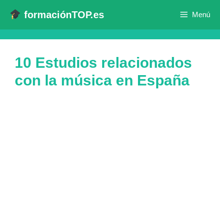
Saltar
formaciónTOP.es
Menú
al
contenido
10 Estudios relacionados
con la música en España