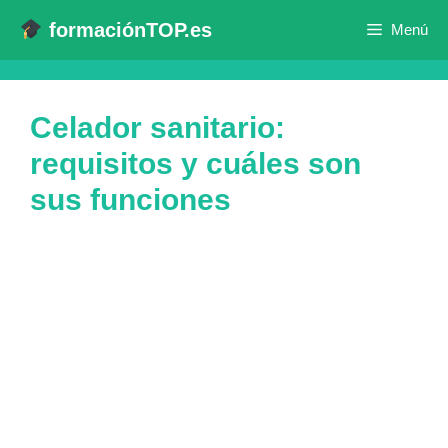
Saltar
formaciónTOP.es
Menú
al
contenido
Celador sanitario:
requisitos y cuáles son
sus funciones