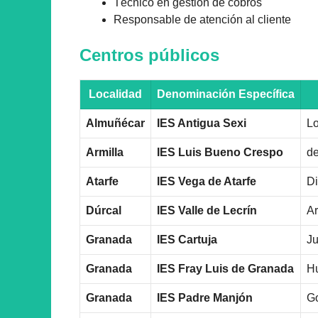
Técnico en gestión de cobros
Responsable de atención al cliente
Centros públicos
Localidad
Denominación Específica
Almuñécar
IES Antigua Sexi
Lo
Armilla
IES Luis Bueno Crespo
de
Atarfe
IES Vega de Atarfe
Di
Dúrcal
IES Valle de Lecrín
Ar
Granada
IES Cartuja
Ju
Granada
IES Fray Luis de Granada
Hu
Granada
IES Padre Manjón
Go