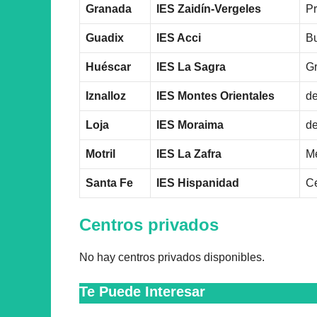
Granada
IES Zaidín-Vergeles
Pr
Guadix
IES Acci
Bu
Huéscar
IES La Sagra
Gr
Iznalloz
IES Montes Orientales
de
Loja
IES Moraima
de
Motril
IES La Zafra
Me
Santa Fe
IES Hispanidad
Ce
Centros privados
No hay centros privados disponibles.
Te Puede Interesar