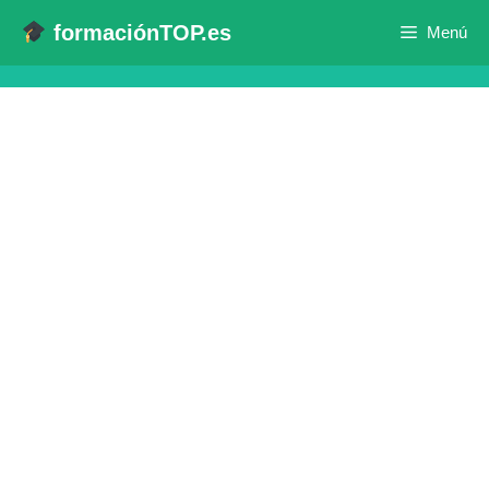
Saltar
formaciónTOP.es
Menú
al
contenido